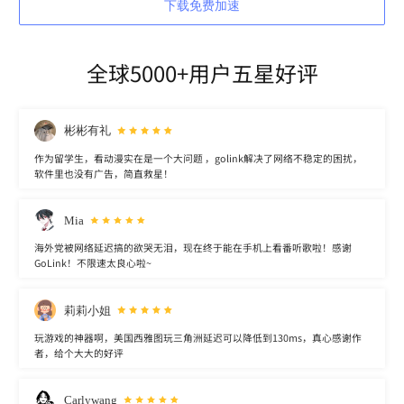
下载免费加速
全球5000+用户五星好评
彬彬有礼
作为留学生，看动漫实在是一个大问题 ，golink解决了网络不稳定的困扰，
软件里也没有广告，简直救星！
Mia
海外党被网络延迟搞的欲哭无泪，现在终于能在手机上看番听歌啦！感谢
GoLink！不限速太良心啦~
莉莉小姐
玩游戏的神器啊，美国西雅图玩三角洲延迟可以降低到130ms，真心感谢作
者，给个大大的好评
Carlywang