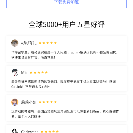
下载免费加速
全球5000+用户五星好评
彬彬有礼
作为留学生，看动漫实在是一个大问题 ，golink解决了网络不稳定的困扰，
软件里也没有广告，简直救星！
Mia
海外党被网络延迟搞的欲哭无泪，现在终于能在手机上看番听歌啦！感谢
GoLink！不限速太良心啦~
莉莉小姐
玩游戏的神器啊，美国西雅图玩三角洲延迟可以降低到130ms，真心感谢作
者，给个大大的好评
Carlywang