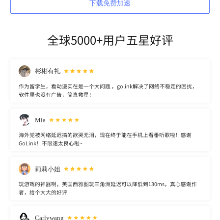
下载免费加速
全球5000+用户五星好评
彬彬有礼
作为留学生，看动漫实在是一个大问题 ，golink解决了网络不稳定的困扰，
软件里也没有广告，简直救星！
Mia
海外党被网络延迟搞的欲哭无泪，现在终于能在手机上看番听歌啦！感谢
GoLink！不限速太良心啦~
莉莉小姐
玩游戏的神器啊，美国西雅图玩三角洲延迟可以降低到130ms，真心感谢作
者，给个大大的好评
Carlywang