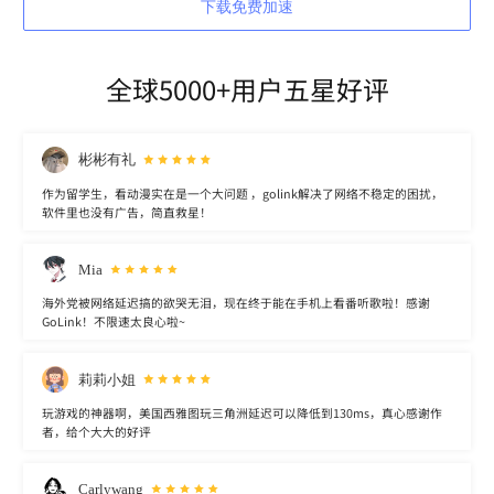
下载免费加速
全球5000+用户五星好评
彬彬有礼
作为留学生，看动漫实在是一个大问题 ，golink解决了网络不稳定的困扰，
软件里也没有广告，简直救星！
Mia
海外党被网络延迟搞的欲哭无泪，现在终于能在手机上看番听歌啦！感谢
GoLink！不限速太良心啦~
莉莉小姐
玩游戏的神器啊，美国西雅图玩三角洲延迟可以降低到130ms，真心感谢作
者，给个大大的好评
Carlywang