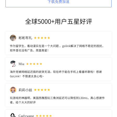
下载免费加速
全球5000+用户五星好评
彬彬有礼
作为留学生，看动漫实在是一个大问题 ，golink解决了网络不稳定的困扰，
软件里也没有广告，简直救星！
Mia
海外党被网络延迟搞的欲哭无泪，现在终于能在手机上看番听歌啦！感谢
GoLink！不限速太良心啦~
莉莉小姐
玩游戏的神器啊，美国西雅图玩三角洲延迟可以降低到130ms，真心感谢作
者，给个大大的好评
Carlywang