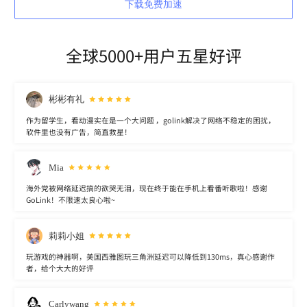
下载免费加速
全球5000+用户五星好评
彬彬有礼
作为留学生，看动漫实在是一个大问题 ，golink解决了网络不稳定的困扰，
软件里也没有广告，简直救星！
Mia
海外党被网络延迟搞的欲哭无泪，现在终于能在手机上看番听歌啦！感谢
GoLink！不限速太良心啦~
莉莉小姐
玩游戏的神器啊，美国西雅图玩三角洲延迟可以降低到130ms，真心感谢作
者，给个大大的好评
Carlywang