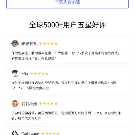
下载免费加速
全球5000+用户五星好评
彬彬有礼
作为留学生，看动漫实在是一个大问题 ，golink解决了网络不稳定的困扰，
软件里也没有广告，简直救星！
Mia
海外党被网络延迟搞的欲哭无泪，现在终于能在手机上看番听歌啦！感谢
GoLink！不限速太良心啦~
莉莉小姐
玩游戏的神器啊，美国西雅图玩三角洲延迟可以降低到130ms，真心感谢作
者，给个大大的好评
Carlywang