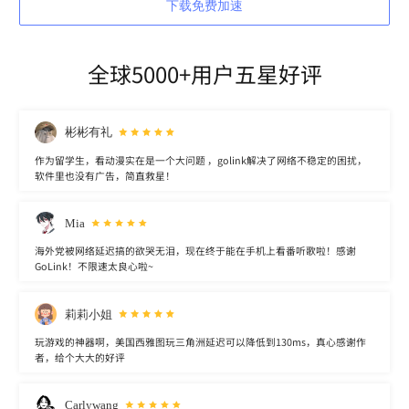
下载免费加速
全球5000+用户五星好评
彬彬有礼
作为留学生，看动漫实在是一个大问题 ，golink解决了网络不稳定的困扰，
软件里也没有广告，简直救星！
Mia
海外党被网络延迟搞的欲哭无泪，现在终于能在手机上看番听歌啦！感谢
GoLink！不限速太良心啦~
莉莉小姐
玩游戏的神器啊，美国西雅图玩三角洲延迟可以降低到130ms，真心感谢作
者，给个大大的好评
Carlywang