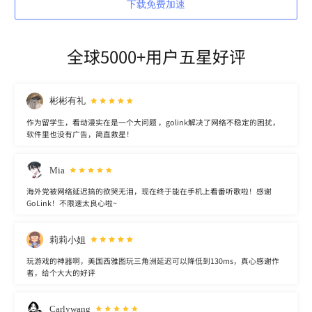
下载免费加速
全球5000+用户五星好评
彬彬有礼
作为留学生，看动漫实在是一个大问题 ，golink解决了网络不稳定的困扰，
软件里也没有广告，简直救星！
Mia
海外党被网络延迟搞的欲哭无泪，现在终于能在手机上看番听歌啦！感谢
GoLink！不限速太良心啦~
莉莉小姐
玩游戏的神器啊，美国西雅图玩三角洲延迟可以降低到130ms，真心感谢作
者，给个大大的好评
Carlywang