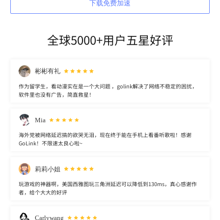
下载免费加速
全球5000+用户五星好评
彬彬有礼
作为留学生，看动漫实在是一个大问题 ，golink解决了网络不稳定的困扰，
软件里也没有广告，简直救星！
Mia
海外党被网络延迟搞的欲哭无泪，现在终于能在手机上看番听歌啦！感谢
GoLink！不限速太良心啦~
莉莉小姐
玩游戏的神器啊，美国西雅图玩三角洲延迟可以降低到130ms，真心感谢作
者，给个大大的好评
Carlywang