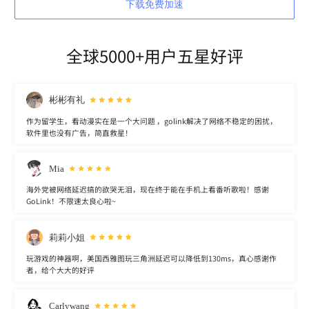
下载免费加速
全球5000+用户五星好评
彬彬有礼
作为留学生，看动漫实在是一个大问题 ，golink解决了网络不稳定的困扰，
软件里也没有广告，简直救星！
Mia
海外党被网络延迟搞的欲哭无泪，现在终于能在手机上看番听歌啦！感谢
GoLink！不限速太良心啦~
莉莉小姐
玩游戏的神器啊，美国西雅图玩三角洲延迟可以降低到130ms，真心感谢作
者，给个大大的好评
Carlywang