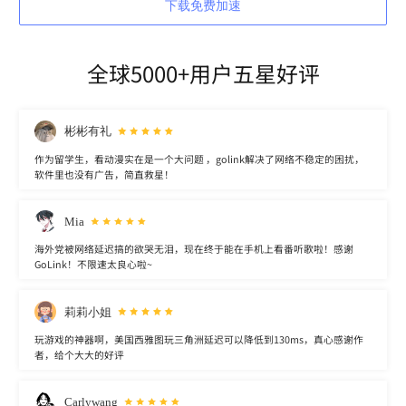
下载免费加速
全球5000+用户五星好评
彬彬有礼
作为留学生，看动漫实在是一个大问题 ，golink解决了网络不稳定的困扰，
软件里也没有广告，简直救星！
Mia
海外党被网络延迟搞的欲哭无泪，现在终于能在手机上看番听歌啦！感谢
GoLink！不限速太良心啦~
莉莉小姐
玩游戏的神器啊，美国西雅图玩三角洲延迟可以降低到130ms，真心感谢作
者，给个大大的好评
Carlywang