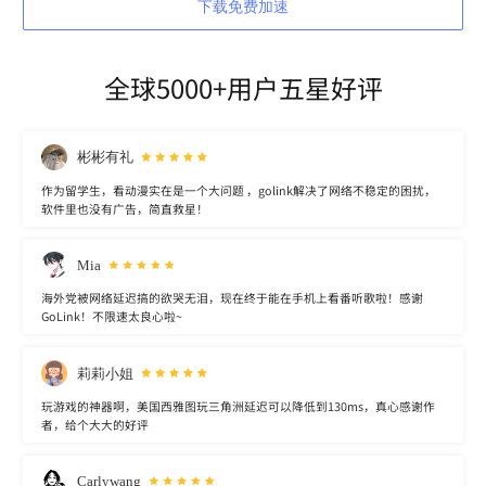
下载免费加速
全球5000+用户五星好评
彬彬有礼
作为留学生，看动漫实在是一个大问题 ，golink解决了网络不稳定的困扰，
软件里也没有广告，简直救星！
Mia
海外党被网络延迟搞的欲哭无泪，现在终于能在手机上看番听歌啦！感谢
GoLink！不限速太良心啦~
莉莉小姐
玩游戏的神器啊，美国西雅图玩三角洲延迟可以降低到130ms，真心感谢作
者，给个大大的好评
Carlywang