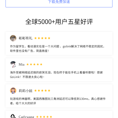
下载免费加速
全球5000+用户五星好评
彬彬有礼
作为留学生，看动漫实在是一个大问题 ，golink解决了网络不稳定的困扰，
软件里也没有广告，简直救星！
Mia
海外党被网络延迟搞的欲哭无泪，现在终于能在手机上看番听歌啦！感谢
GoLink！不限速太良心啦~
莉莉小姐
玩游戏的神器啊，美国西雅图玩三角洲延迟可以降低到130ms，真心感谢作
者，给个大大的好评
Carlywang