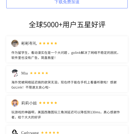
下载免费加速
全球5000+用户五星好评
彬彬有礼
作为留学生，看动漫实在是一个大问题 ，golink解决了网络不稳定的困扰，
软件里也没有广告，简直救星！
Mia
海外党被网络延迟搞的欲哭无泪，现在终于能在手机上看番听歌啦！感谢
GoLink！不限速太良心啦~
莉莉小姐
玩游戏的神器啊，美国西雅图玩三角洲延迟可以降低到130ms，真心感谢作
者，给个大大的好评
Carlywang