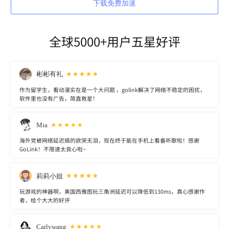
下载免费加速
全球5000+用户五星好评
彬彬有礼
作为留学生，看动漫实在是一个大问题 ，golink解决了网络不稳定的困扰，
软件里也没有广告，简直救星！
Mia
海外党被网络延迟搞的欲哭无泪，现在终于能在手机上看番听歌啦！感谢
GoLink！不限速太良心啦~
莉莉小姐
玩游戏的神器啊，美国西雅图玩三角洲延迟可以降低到130ms，真心感谢作
者，给个大大的好评
Carlywang