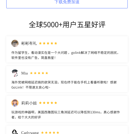
下载免费加速
全球5000+用户五星好评
彬彬有礼
作为留学生，看动漫实在是一个大问题 ，golink解决了网络不稳定的困扰，
软件里也没有广告，简直救星！
Mia
海外党被网络延迟搞的欲哭无泪，现在终于能在手机上看番听歌啦！感谢
GoLink！不限速太良心啦~
莉莉小姐
玩游戏的神器啊，美国西雅图玩三角洲延迟可以降低到130ms，真心感谢作
者，给个大大的好评
Carlywang