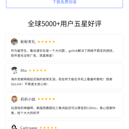
下载免费加速
全球5000+用户五星好评
彬彬有礼
作为留学生，看动漫实在是一个大问题 ，golink解决了网络不稳定的困扰，
软件里也没有广告，简直救星！
Mia
海外党被网络延迟搞的欲哭无泪，现在终于能在手机上看番听歌啦！感谢
GoLink！不限速太良心啦~
莉莉小姐
玩游戏的神器啊，美国西雅图玩三角洲延迟可以降低到130ms，真心感谢作
者，给个大大的好评
Carlywang